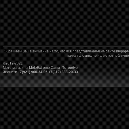
Обращаем Ваше внимание на то, что вся представленная на сайте информ
каких условиях не является публич
©2012-2021
Мото магазины MotoExtreme Санкт-Петербург
Звоните +7(921) 960-34-06 +7(812) 333-20-33