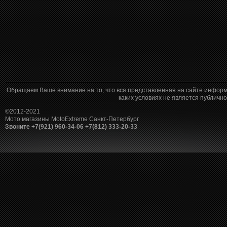
Обращаем Ваше внимание на то, что вся представленная на сайте информ
каких условиях не является публич
©2012-2021
Мото магазины MotoExtreme Санкт-Петербург
Звоните +7(921) 960-34-06 +7(812) 333-20-33