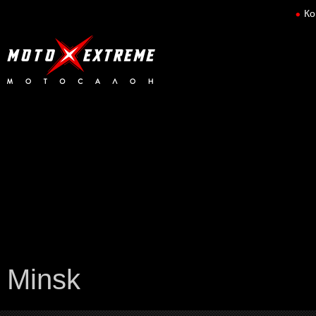
Ко
Minsk