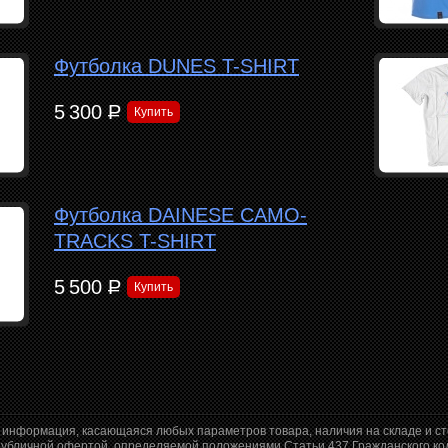
Футболка DUNES T-SHIRT
5 300
Р
Купить
Футболка DAINESE CAMO-
TRACKS T-SHIRT
5 500
Р
Купить
 информация, касающаяся любых параметров товара, наличия на складе и с
 публичной офертой, определяемой положениями Статьи 437 Гражданского ко