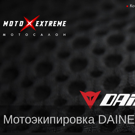
Ко
Мотоэкипировка DAIN