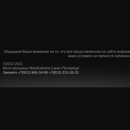
Обращаем Ваше внимание на то, что вся представленная на сайте информ
каких условиях не является публич
©2012-2021
Мото магазины MotoExtreme Санкт-Петербург
Звоните +7(921) 960-34-06 +7(812) 333-20-33