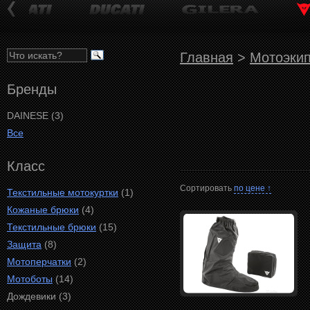
Главная
>
Мотоэки
Бренды
DAINESE (3)
Все
Класс
Сортировать
по цене ↑
Текстильные мотокуртки
(1)
Кожаные брюки
(4)
Текстильные брюки
(15)
Защита
(8)
Мотоперчатки
(2)
Мотоботы
(14)
Дождевики (3)