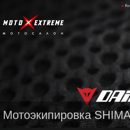
Ко
Мотоэкипировка SHIM