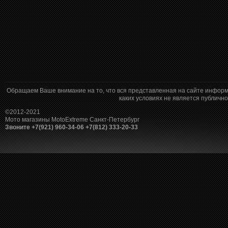
Обращаем Ваше внимание на то, что вся представленная на сайте информ
каких условиях не является публич
©2012-2021
Мото магазины MotoExtreme Санкт-Петербург
Звоните +7(921) 960-34-06 +7(812) 333-20-33