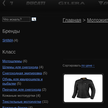
Главная
>
Мотоэкип
Бренды
SHIMA
(4)
Класс
Мотошлемы
(6)
Сортировать
по цене ↑
Шлемы для снегохода
(4)
Снегоходная экипировка
(5)
Обувь для квадроцикла и
рыбалки
(5)
Перчатки для снегохода
(2)
Кожаные мотокуртки (4)
Текстильные мотокуртки
(11)
Кожаные брюки
(4)