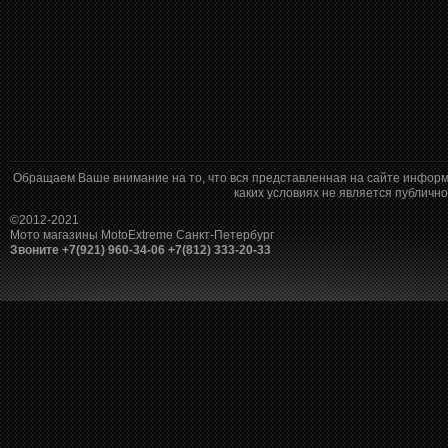
Обращаем Ваше внимание на то, что вся представленная на сайте информ
каких условиях не является публич
©2012-2021
Мото магазины MotoExtreme Санкт-Петербург
Звоните +7(921) 960-34-06 +7(812) 333-20-33