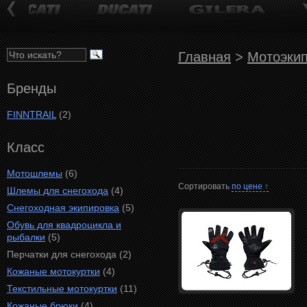
Главная
>
Мотоэкип
Бренды
FINNTRAIL
(2)
Класс
Мотошлемы
(6)
Сортировать
по цене ↑
Шлемы для снегохода
(4)
Снегоходная экипировка
(5)
Обувь для квадроцикла и
рыбалки
(5)
Перчатки для снегохода (2)
Кожаные мотокуртки
(4)
Текстильные мотокуртки
(11)
Кожаные брюки
(4)