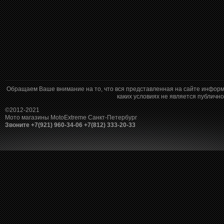
Обращаем Ваше внимание на то, что вся представленная на сайте информ
каких условиях не является публич
©2012-2021
Мото магазины MotoExtreme Санкт-Петербург
Звоните +7(921) 960-34-06 +7(812) 333-20-33